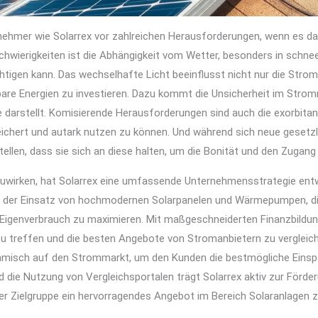
ehmer wie Solarrex vor zahlreichen Herausforderungen, wenn es dar
schwierigkeiten ist die Abhängigkeit vom Wetter, besonders in schnee
htigen kann. Das wechselhafte Licht beeinflusst nicht nur die Stro
bare Energien zu investieren. Dazu kommt die Unsicherheit im Stromm
de darstellt. Komisierende Herausforderungen sind auch die exorbita
chert und autark nutzen zu können. Und während sich neue gesetzlic
llen, dass sie sich an diese halten, um die Bonität und den Zugang 
irken, hat Solarrex eine umfassende Unternehmensstrategie entwic
ört der Einsatz von hochmodernen Solarpanelen und Wärmepumpen, di
 Eigenverbrauch zu maximieren. Mit maßgeschneiderten Finanzbildu
zu treffen und die besten Angebote von Stromanbietern zu verglei
namisch auf den Strommarkt, um den Kunden die bestmögliche Einsp
 die Nutzung von Vergleichsportalen trägt Solarrex aktiv zur Förd
r Zielgruppe ein hervorragendes Angebot im Bereich Solaranlagen z