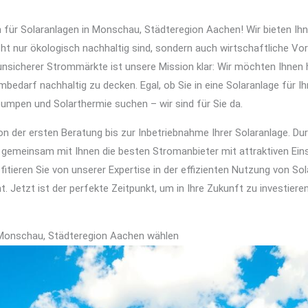
 für Solaranlagen in Monschau, Städteregion Aachen! Wir bieten Ihn
ht nur ökologisch nachhaltig sind, sondern auch wirtschaftliche Vor
d unsicherer Strommärkte ist unsere Mission klar: Wir möchten Ihnen 
bedarf nachhaltig zu decken. Egal, ob Sie in eine Solaranlage für Ih
pen und Solarthermie suchen – wir sind für Sie da.
von der ersten Beratung bis zur Inbetriebnahme Ihrer Solaranlage. 
r gemeinsam mit Ihnen die besten Stromanbieter mit attraktiven Ein
fitieren Sie von unserer Expertise in der effizienten Nutzung von Sol
Jetzt ist der perfekte Zeitpunkt, um in Ihre Zukunft zu investiere
 Monschau, Städteregion Aachen wählen